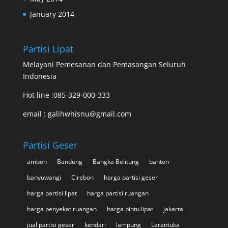
January 2014
Partisi Lipat
Melayani Pemesanan dan Pemasangan Seluruh
Indonesia
Hot line :085-329-000-333
email : galihwhisnu@gmail.com
Partisi Geser
ambon
Bandung
Bangka Belitung
banten
banyuwangi
Cirebon
harga partisi geser
harga partisi lipat
harga partisi ruangan
harga penyekat ruangan
harga pintu lipat
jakarta
jual partisi geser
kendari
lampung
Larantuka