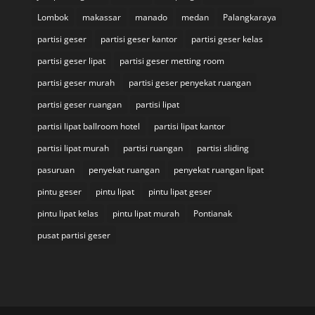
Lombok
makassar
manado
medan
Palangkaraya
partisi geser
partisi geser kantor
partisi geser kelas
partisi geser lipat
partisi geser metting room
partisi geser murah
partisi geser penyekat ruangan
partisi geser ruangan
partisi lipat
partisi lipat ballroom hotel
partisi lipat kantor
partisi lipat murah
partisi ruangan
partisi sliding
pasuruan
penyekat ruangan
penyekat ruangan lipat
pintu geser
pintu lipat
pintu lipat geser
pintu lipat kelas
pintu lipat murah
Pontianak
pusat partisi geser