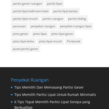
partisi geser ruangan
partisi lipat
partisi lipat ballroom hotel
partisi lipat kantor
partisi lipat murah
partisi ruangan
partisi sliding
pasuruan
penyekat ruangan
penyekat ruangan lipat
pintu geser
pintu lipat
pintu lipat geser
pintu lipat kelas
pintu lipat murah
Pontianak
pusat partisi geser
Penyekat Ruangan
Tips Memilih Dan Memasang Partisi Geser
Tips Memilih Partisi Lipat Untuk Rumah Minimalis
6 Tips Tepat Memilih Partisi Lipat Sorepa yang
Berkualitas