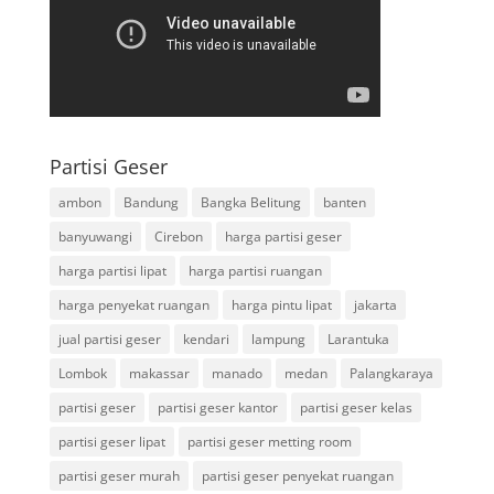
Partisi Geser
ambon
Bandung
Bangka Belitung
banten
banyuwangi
Cirebon
harga partisi geser
harga partisi lipat
harga partisi ruangan
harga penyekat ruangan
harga pintu lipat
jakarta
jual partisi geser
kendari
lampung
Larantuka
Lombok
makassar
manado
medan
Palangkaraya
partisi geser
partisi geser kantor
partisi geser kelas
partisi geser lipat
partisi geser metting room
partisi geser murah
partisi geser penyekat ruangan