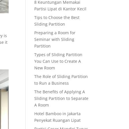
8 Keuntungan Memakai
Partisi Lipat di Kantor Kecil
Tips to Choose the Best
Sliding Partition
Preparing a Room for
y is
Seminar with Sliding
se it
Partition
Types of Sliding Partition
You Can Use to Create A
New Room
The Role of Sliding Partition
to Run a Business
The Benefits of Applying A
Sliding Partition to Separate
A Room
Hotel Bamboo in Jakarta
Penyekat Ruangan Lipat
Partisi Geser Mandiri Tunas