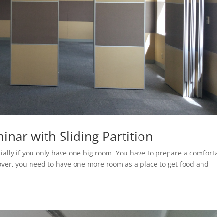
nar with Sliding Partition
cially if you only have one big room. You have to prepare a comfort
er, you need to have one more room as a place to get food and