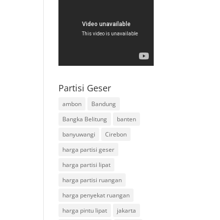
Partisi Geser
ambon
Bandung
Bangka Belitung
banten
banyuwangi
Cirebon
harga partisi geser
harga partisi lipat
harga partisi ruangan
harga penyekat ruangan
harga pintu lipat
jakarta