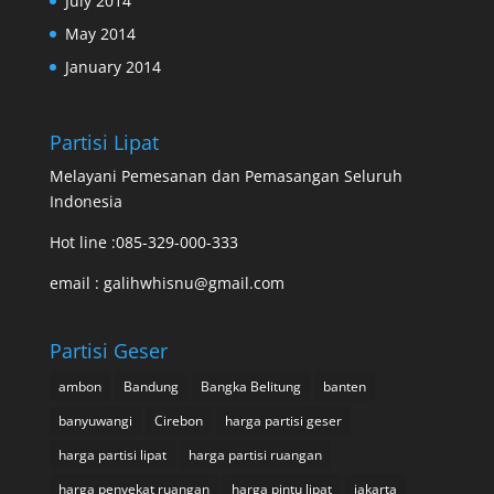
July 2014
May 2014
January 2014
Partisi Lipat
Melayani Pemesanan dan Pemasangan Seluruh
Indonesia
Hot line :085-329-000-333
email : galihwhisnu@gmail.com
Partisi Geser
ambon
Bandung
Bangka Belitung
banten
banyuwangi
Cirebon
harga partisi geser
harga partisi lipat
harga partisi ruangan
harga penyekat ruangan
harga pintu lipat
jakarta