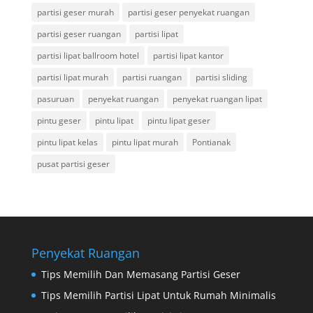
partisi geser murah
partisi geser penyekat ruangan
partisi geser ruangan
partisi lipat
partisi lipat ballroom hotel
partisi lipat kantor
partisi lipat murah
partisi ruangan
partisi sliding
pasuruan
penyekat ruangan
penyekat ruangan lipat
pintu geser
pintu lipat
pintu lipat geser
pintu lipat kelas
pintu lipat murah
Pontianak
pusat partisi geser
Penyekat Ruangan
Tips Memilih Dan Memasang Partisi Geser
Tips Memilih Partisi Lipat Untuk Rumah Minimalis