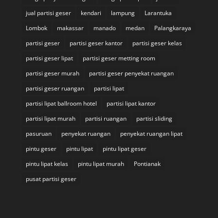
jual partisi geser
kendari
lampung
Larantuka
Lombok
makassar
manado
medan
Palangkaraya
partisi geser
partisi geser kantor
partisi geser kelas
partisi geser lipat
partisi geser metting room
partisi geser murah
partisi geser penyekat ruangan
partisi geser ruangan
partisi lipat
partisi lipat ballroom hotel
partisi lipat kantor
partisi lipat murah
partisi ruangan
partisi sliding
pasuruan
penyekat ruangan
penyekat ruangan lipat
pintu geser
pintu lipat
pintu lipat geser
pintu lipat kelas
pintu lipat murah
Pontianak
pusat partisi geser