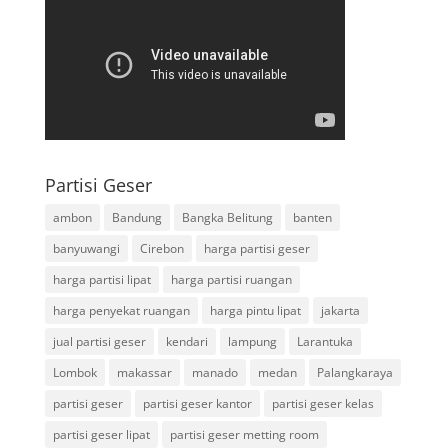
Partisi Geser
ambon
Bandung
Bangka Belitung
banten
banyuwangi
Cirebon
harga partisi geser
harga partisi lipat
harga partisi ruangan
harga penyekat ruangan
harga pintu lipat
jakarta
jual partisi geser
kendari
lampung
Larantuka
Lombok
makassar
manado
medan
Palangkaraya
partisi geser
partisi geser kantor
partisi geser kelas
partisi geser lipat
partisi geser metting room