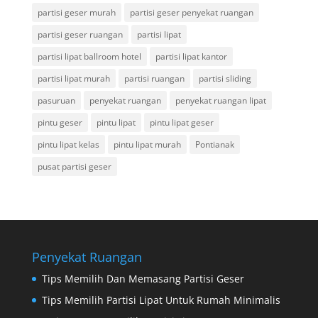
partisi geser murah
partisi geser penyekat ruangan
partisi geser ruangan
partisi lipat
partisi lipat ballroom hotel
partisi lipat kantor
partisi lipat murah
partisi ruangan
partisi sliding
pasuruan
penyekat ruangan
penyekat ruangan lipat
pintu geser
pintu lipat
pintu lipat geser
pintu lipat kelas
pintu lipat murah
Pontianak
pusat partisi geser
Penyekat Ruangan
Tips Memilih Dan Memasang Partisi Geser
Tips Memilih Partisi Lipat Untuk Rumah Minimalis