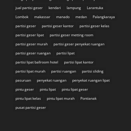
jual partisi geser
kendari
lampung
Larantuka
Lombok
makassar
manado
medan
Palangkaraya
partisi geser
partisi geser kantor
partisi geser kelas
partisi geser lipat
partisi geser metting room
partisi geser murah
partisi geser penyekat ruangan
partisi geser ruangan
partisi lipat
partisi lipat ballroom hotel
partisi lipat kantor
partisi lipat murah
partisi ruangan
partisi sliding
pasuruan
penyekat ruangan
penyekat ruangan lipat
pintu geser
pintu lipat
pintu lipat geser
pintu lipat kelas
pintu lipat murah
Pontianak
pusat partisi geser