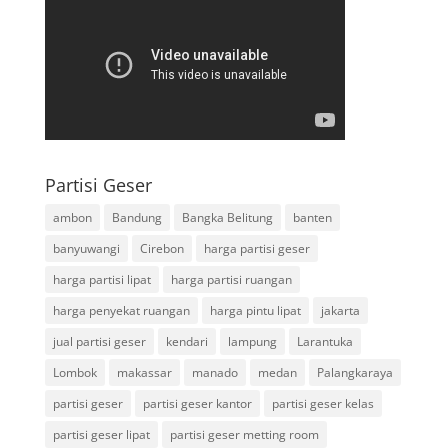
Partisi Geser
ambon
Bandung
Bangka Belitung
banten
banyuwangi
Cirebon
harga partisi geser
harga partisi lipat
harga partisi ruangan
harga penyekat ruangan
harga pintu lipat
jakarta
jual partisi geser
kendari
lampung
Larantuka
Lombok
makassar
manado
medan
Palangkaraya
partisi geser
partisi geser kantor
partisi geser kelas
partisi geser lipat
partisi geser metting room