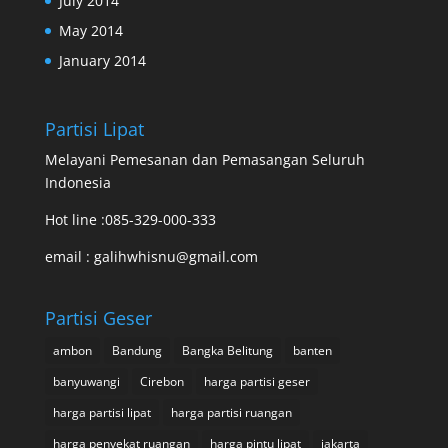
July 2014
May 2014
January 2014
Partisi Lipat
Melayani Pemesanan dan Pemasangan Seluruh
Indonesia
Hot line :085-329-000-333
email : galihwhisnu@gmail.com
Partisi Geser
ambon
Bandung
Bangka Belitung
banten
banyuwangi
Cirebon
harga partisi geser
harga partisi lipat
harga partisi ruangan
harga penyekat ruangan
harga pintu lipat
jakarta