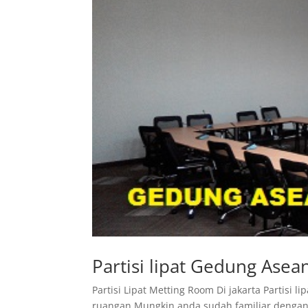
Partisi lipat Gedung Asean
Partisi Lipat Metting Room Di jakarta Partisi 
ruangan.Mungkin anda sudah familiar dengan