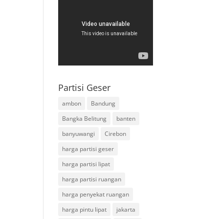
Partisi Geser
ambon
Bandung
Bangka Belitung
banten
banyuwangi
Cirebon
harga partisi geser
harga partisi lipat
harga partisi ruangan
harga penyekat ruangan
harga pintu lipat
jakarta