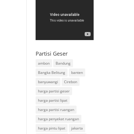
Partisi Geser
ambon
Bandung
Bangka Belitung
banten
banyuwangi
Cirebon
harga partisi geser
harga partisi lipat
harga partisi ruangan
harga penyekat ruangan
harga pintu lipat
jakarta