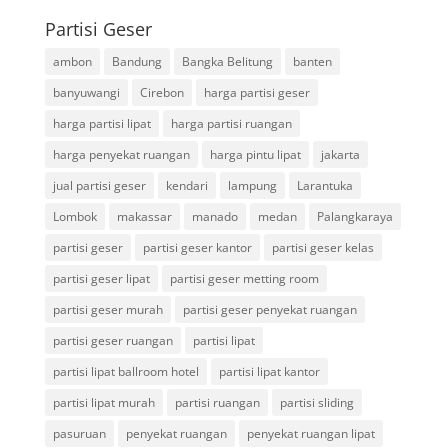
Partisi Geser
ambon
Bandung
Bangka Belitung
banten
banyuwangi
Cirebon
harga partisi geser
harga partisi lipat
harga partisi ruangan
harga penyekat ruangan
harga pintu lipat
jakarta
jual partisi geser
kendari
lampung
Larantuka
Lombok
makassar
manado
medan
Palangkaraya
partisi geser
partisi geser kantor
partisi geser kelas
partisi geser lipat
partisi geser metting room
partisi geser murah
partisi geser penyekat ruangan
partisi geser ruangan
partisi lipat
partisi lipat ballroom hotel
partisi lipat kantor
partisi lipat murah
partisi ruangan
partisi sliding
pasuruan
penyekat ruangan
penyekat ruangan lipat