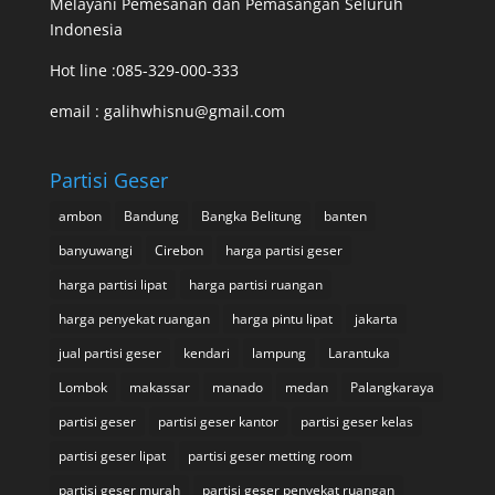
Melayani Pemesanan dan Pemasangan Seluruh
Indonesia
Hot line :085-329-000-333
email : galihwhisnu@gmail.com
Partisi Geser
ambon
Bandung
Bangka Belitung
banten
banyuwangi
Cirebon
harga partisi geser
harga partisi lipat
harga partisi ruangan
harga penyekat ruangan
harga pintu lipat
jakarta
jual partisi geser
kendari
lampung
Larantuka
Lombok
makassar
manado
medan
Palangkaraya
partisi geser
partisi geser kantor
partisi geser kelas
partisi geser lipat
partisi geser metting room
partisi geser murah
partisi geser penyekat ruangan