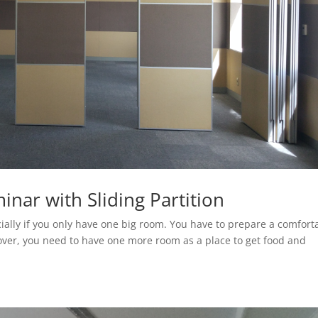
nar with Sliding Partition
cially if you only have one big room. You have to prepare a comfort
er, you need to have one more room as a place to get food and