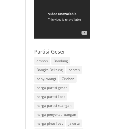
Partisi Geser
ambon
Bandung
Bangka Belitung
banten
banyuwangi
Cirebon
harga partisi geser
harga partisi lipat
harga partisi ruangan
harga penyekat ruangan
harga pintu lipat
jakarta