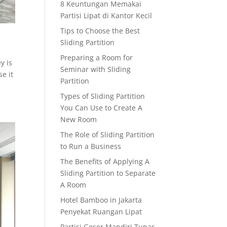
8 Keuntungan Memakai
Partisi Lipat di Kantor Kecil
Tips to Choose the Best
Sliding Partition
Preparing a Room for
y is
Seminar with Sliding
se it
Partition
Types of Sliding Partition
You Can Use to Create A
New Room
The Role of Sliding Partition
to Run a Business
The Benefits of Applying A
Sliding Partition to Separate
A Room
Hotel Bamboo in Jakarta
Penyekat Ruangan Lipat
Partisi Geser Mandiri Tunas