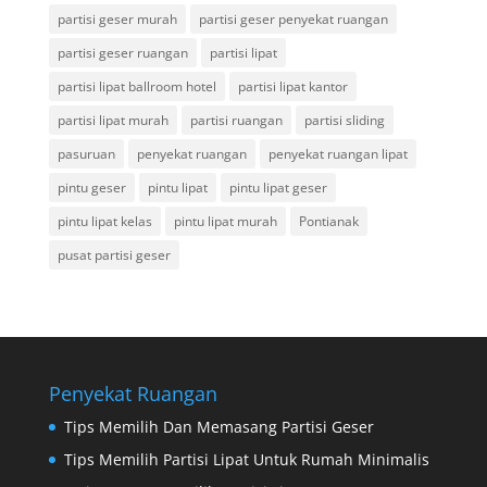
partisi geser murah
partisi geser penyekat ruangan
partisi geser ruangan
partisi lipat
partisi lipat ballroom hotel
partisi lipat kantor
partisi lipat murah
partisi ruangan
partisi sliding
pasuruan
penyekat ruangan
penyekat ruangan lipat
pintu geser
pintu lipat
pintu lipat geser
pintu lipat kelas
pintu lipat murah
Pontianak
pusat partisi geser
Penyekat Ruangan
Tips Memilih Dan Memasang Partisi Geser
Tips Memilih Partisi Lipat Untuk Rumah Minimalis