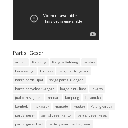
Partisi Geser
ambon
Bandung
Bangka Belitung
banten
banyuwangi
Cirebon
harga partisi geser
harga partisi lipat
harga partisi ruangan
harga penyekat ruangan
harga pintu lipat
jakarta
jual partisi geser
kendari
lampung
Larantuka
Lombok
makassar
manado
medan
Palangkaraya
partisi geser
partisi geser kantor
partisi geser kelas
partisi geser lipat
partisi geser metting room