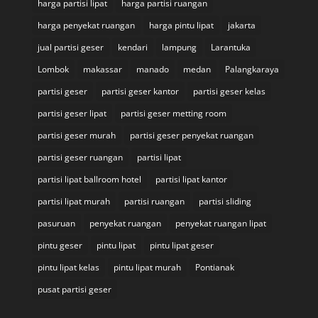
harga partisi lipat
harga partisi ruangan
harga penyekat ruangan
harga pintu lipat
jakarta
jual partisi geser
kendari
lampung
Larantuka
Lombok
makassar
manado
medan
Palangkaraya
partisi geser
partisi geser kantor
partisi geser kelas
partisi geser lipat
partisi geser metting room
partisi geser murah
partisi geser penyekat ruangan
partisi geser ruangan
partisi lipat
partisi lipat ballroom hotel
partisi lipat kantor
partisi lipat murah
partisi ruangan
partisi sliding
pasuruan
penyekat ruangan
penyekat ruangan lipat
pintu geser
pintu lipat
pintu lipat geser
pintu lipat kelas
pintu lipat murah
Pontianak
pusat partisi geser