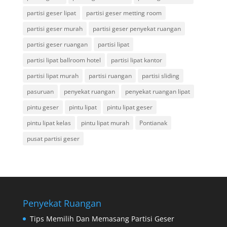
partisi geser lipat
partisi geser metting room
partisi geser murah
partisi geser penyekat ruangan
partisi geser ruangan
partisi lipat
partisi lipat ballroom hotel
partisi lipat kantor
partisi lipat murah
partisi ruangan
partisi sliding
pasuruan
penyekat ruangan
penyekat ruangan lipat
pintu geser
pintu lipat
pintu lipat geser
pintu lipat kelas
pintu lipat murah
Pontianak
pusat partisi geser
Penyekat Ruangan
Tips Memilih Dan Memasang Partisi Geser