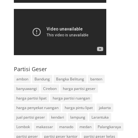
Partisi Geser
ambon
Bandung
Bangka Belitung
banten
banyuwangi
Cirebon
harga partisi geser
harga partisi lipat
harga partisi ruangan
harga penyekat ruangan
harga pintu lipat
jakarta
jual partisi geser
kendari
lampung
Larantuka
Lombok
makassar
manado
medan
Palangkaraya
partisi geser
partisi geser kantor
partisi geser kelas