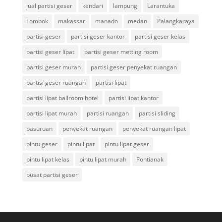
jual partisi geser
kendari
lampung
Larantuka
Lombok
makassar
manado
medan
Palangkaraya
partisi geser
partisi geser kantor
partisi geser kelas
partisi geser lipat
partisi geser metting room
partisi geser murah
partisi geser penyekat ruangan
partisi geser ruangan
partisi lipat
partisi lipat ballroom hotel
partisi lipat kantor
partisi lipat murah
partisi ruangan
partisi sliding
pasuruan
penyekat ruangan
penyekat ruangan lipat
pintu geser
pintu lipat
pintu lipat geser
pintu lipat kelas
pintu lipat murah
Pontianak
pusat partisi geser