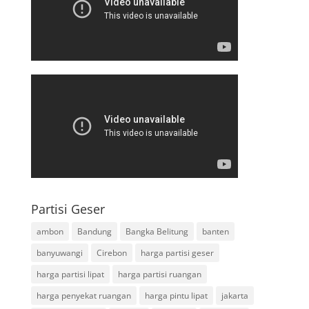
Partisi Geser
ambon
Bandung
Bangka Belitung
banten
banyuwangi
Cirebon
harga partisi geser
harga partisi lipat
harga partisi ruangan
harga penyekat ruangan
harga pintu lipat
jakarta