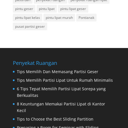
pintu geser
pintu lipat
pintu lipat geser
pintu lipat kelas
pintu lipat murah
Pontianak
pusat partisi geser
Penyekat Ruangan
Tips Memilih Dan Memasang Partisi Geser
Tips Memilih Partisi Lipat Untuk Rumah Minimalis
6 Tips Tepat Memilih Partisi Lipat Sorepa yang
Berkualitas
8 Keuntungan Memakai Partisi Lipat di Kantor
Kecil
Tips to Choose the Best Sliding Partition
Preparing a Room for Seminar with Sliding