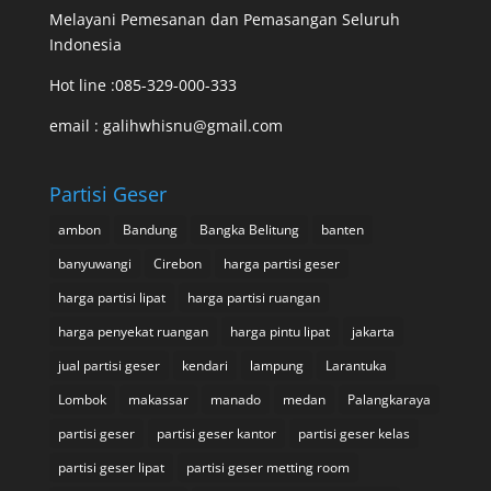
Melayani Pemesanan dan Pemasangan Seluruh
Indonesia
Hot line :085-329-000-333
email : galihwhisnu@gmail.com
Partisi Geser
ambon
Bandung
Bangka Belitung
banten
banyuwangi
Cirebon
harga partisi geser
harga partisi lipat
harga partisi ruangan
harga penyekat ruangan
harga pintu lipat
jakarta
jual partisi geser
kendari
lampung
Larantuka
Lombok
makassar
manado
medan
Palangkaraya
partisi geser
partisi geser kantor
partisi geser kelas
partisi geser lipat
partisi geser metting room