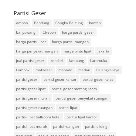
Partisi Geser
ambon
Bandung
Bangka Belitung
banten
banyuwangi
Cirebon
harga partisi geser
harga partisi lipat
harga partisi ruangan
harga penyekat ruangan
harga pintu lipat
jakarta
jual partisi geser
kendari
lampung
Larantuka
Lombok
makassar
manado
medan
Palangkaraya
partisi geser
partisi geser kantor
partisi geser kelas
partisi geser lipat
partisi geser metting room
partisi geser murah
partisi geser penyekat ruangan
partisi geser ruangan
partisi lipat
partisi lipat ballroom hotel
partisi lipat kantor
partisi lipat murah
partisi ruangan
partisi sliding
pasuruan
penyekat ruangan
penyekat ruangan lipat