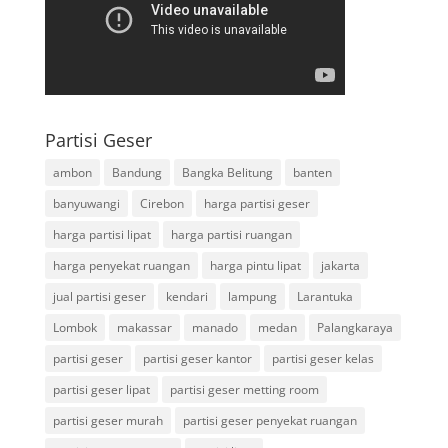
Partisi Geser
ambon
Bandung
Bangka Belitung
banten
banyuwangi
Cirebon
harga partisi geser
harga partisi lipat
harga partisi ruangan
harga penyekat ruangan
harga pintu lipat
jakarta
jual partisi geser
kendari
lampung
Larantuka
Lombok
makassar
manado
medan
Palangkaraya
partisi geser
partisi geser kantor
partisi geser kelas
partisi geser lipat
partisi geser metting room
partisi geser murah
partisi geser penyekat ruangan