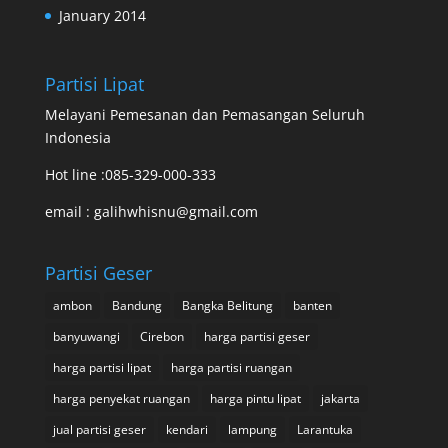
January 2014
Partisi Lipat
Melayani Pemesanan dan Pemasangan Seluruh
Indonesia
Hot line :085-329-000-333
email : galihwhisnu@gmail.com
Partisi Geser
ambon
Bandung
Bangka Belitung
banten
banyuwangi
Cirebon
harga partisi geser
harga partisi lipat
harga partisi ruangan
harga penyekat ruangan
harga pintu lipat
jakarta
jual partisi geser
kendari
lampung
Larantuka