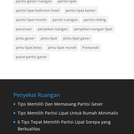
partisi geser ruangan
partisi lipat
partisi lipat ballroom hotel
partisi lipat kantor
partisi lipat murah
partisi ruangan
partisi sliding
pasuruan
penyekat ruangan
penyekat ruangan lipat
pintu geser
pintu lipat
pintu lipat geser
pintu lipat kelas
pintu lipat murah
Pontianak
pusat partisi geser
Penyekat Ruangan
Tips Memilih Dan Memasang Partisi Geser
Tips Memilih Partisi Lipat Untuk Rumah Minimalis
6 Tips Tepat Memilih Partisi Lipat Sorepa yang
Berkualitas