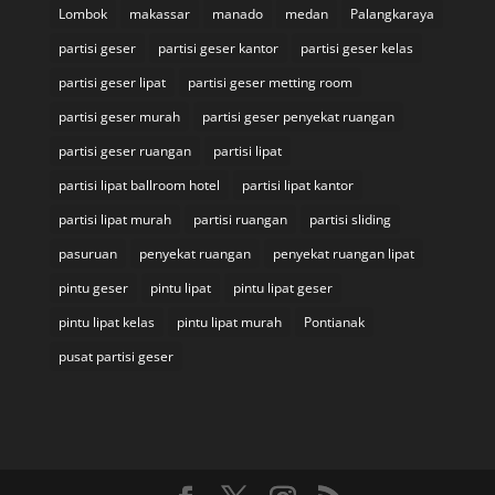
Lombok
makassar
manado
medan
Palangkaraya
partisi geser
partisi geser kantor
partisi geser kelas
partisi geser lipat
partisi geser metting room
partisi geser murah
partisi geser penyekat ruangan
partisi geser ruangan
partisi lipat
partisi lipat ballroom hotel
partisi lipat kantor
partisi lipat murah
partisi ruangan
partisi sliding
pasuruan
penyekat ruangan
penyekat ruangan lipat
pintu geser
pintu lipat
pintu lipat geser
pintu lipat kelas
pintu lipat murah
Pontianak
pusat partisi geser