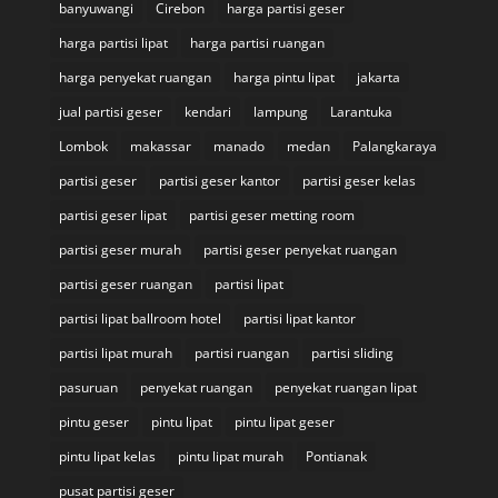
banyuwangi
Cirebon
harga partisi geser
harga partisi lipat
harga partisi ruangan
harga penyekat ruangan
harga pintu lipat
jakarta
jual partisi geser
kendari
lampung
Larantuka
Lombok
makassar
manado
medan
Palangkaraya
partisi geser
partisi geser kantor
partisi geser kelas
partisi geser lipat
partisi geser metting room
partisi geser murah
partisi geser penyekat ruangan
partisi geser ruangan
partisi lipat
partisi lipat ballroom hotel
partisi lipat kantor
partisi lipat murah
partisi ruangan
partisi sliding
pasuruan
penyekat ruangan
penyekat ruangan lipat
pintu geser
pintu lipat
pintu lipat geser
pintu lipat kelas
pintu lipat murah
Pontianak
pusat partisi geser