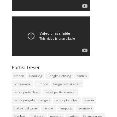
Partisi Geser
ambon
Bandung
Bangka Belitung
banten
banyuwangi
Cirebon
harga partisi geser
harga partisi lipat
harga partisi ruangan
harga penyekat ruangan
harga pintu lipat
jakarta
jual partisi geser
kendari
lampung
Larantuka
Lombok
makassar
manado
medan
Palangkaraya