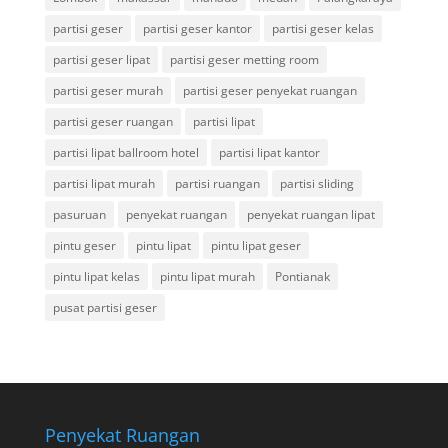
partisi geser
partisi geser kantor
partisi geser kelas
partisi geser lipat
partisi geser metting room
partisi geser murah
partisi geser penyekat ruangan
partisi geser ruangan
partisi lipat
partisi lipat ballroom hotel
partisi lipat kantor
partisi lipat murah
partisi ruangan
partisi sliding
pasuruan
penyekat ruangan
penyekat ruangan lipat
pintu geser
pintu lipat
pintu lipat geser
pintu lipat kelas
pintu lipat murah
Pontianak
pusat partisi geser
Penyekat Ruangan