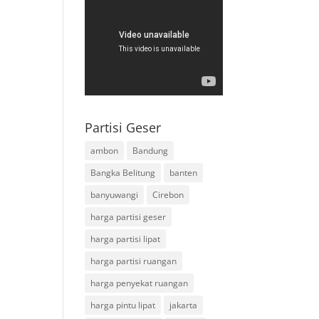
Partisi Geser
ambon
Bandung
Bangka Belitung
banten
banyuwangi
Cirebon
harga partisi geser
harga partisi lipat
harga partisi ruangan
harga penyekat ruangan
harga pintu lipat
jakarta