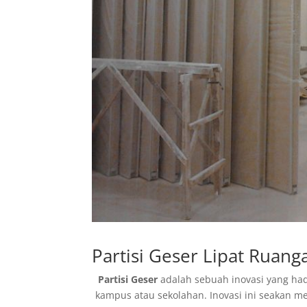
Partisi Geser Lipat Ruan
Partisi Geser
adalah sebuah inovasi yang had
kampus atau sekolahan. Inovasi ini seakan m