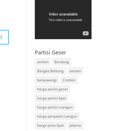
Partisi Geser
ambon
Bandung
Bangka Belitung
banten
banyuwangi
Cirebon
harga partisi geser
harga partisi lipat
harga partisi ruangan
harga penyekat ruangan
harga pintu lipat
jakarta