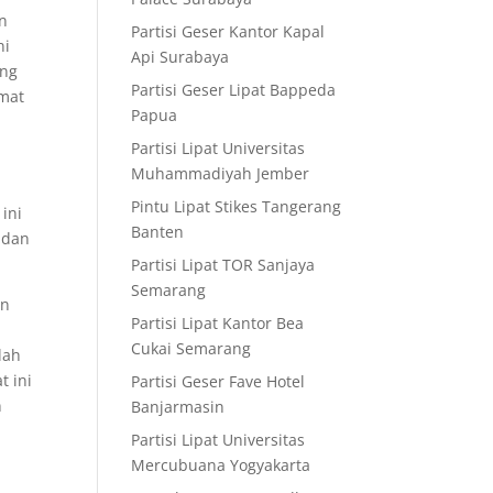
n
Partisi Geser Kantor Kapal
ni
Api Surabaya
ang
Partisi Geser Lipat Bappeda
emat
Papua
Partisi Lipat Universitas
Muhammadiyah Jember
Pintu Lipat Stikes Tangerang
ini
Banten
 dan
Partisi Lipat TOR Sanjaya
Semarang
an
Partisi Lipat Kantor Bea
Cukai Semarang
lah
t ini
Partisi Geser Fave Hotel
n
Banjarmasin
Partisi Lipat Universitas
Mercubuana Yogyakarta