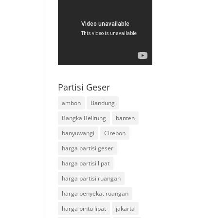
Partisi Geser
ambon
Bandung
Bangka Belitung
banten
banyuwangi
Cirebon
harga partisi geser
harga partisi lipat
harga partisi ruangan
harga penyekat ruangan
harga pintu lipat
jakarta