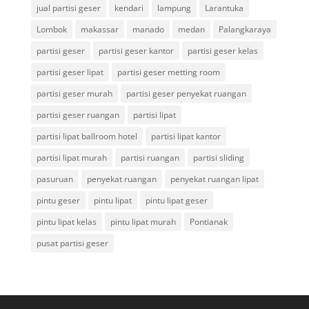
jual partisi geser
kendari
lampung
Larantuka
Lombok
makassar
manado
medan
Palangkaraya
partisi geser
partisi geser kantor
partisi geser kelas
partisi geser lipat
partisi geser metting room
partisi geser murah
partisi geser penyekat ruangan
partisi geser ruangan
partisi lipat
partisi lipat ballroom hotel
partisi lipat kantor
partisi lipat murah
partisi ruangan
partisi sliding
pasuruan
penyekat ruangan
penyekat ruangan lipat
pintu geser
pintu lipat
pintu lipat geser
pintu lipat kelas
pintu lipat murah
Pontianak
pusat partisi geser