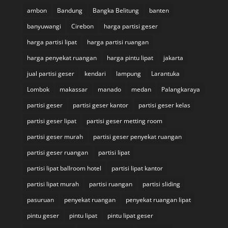
ambon
Bandung
Bangka Belitung
banten
banyuwangi
Cirebon
harga partisi geser
harga partisi lipat
harga partisi ruangan
harga penyekat ruangan
harga pintu lipat
jakarta
jual partisi geser
kendari
lampung
Larantuka
Lombok
makassar
manado
medan
Palangkaraya
partisi geser
partisi geser kantor
partisi geser kelas
partisi geser lipat
partisi geser metting room
partisi geser murah
partisi geser penyekat ruangan
partisi geser ruangan
partisi lipat
partisi lipat ballroom hotel
partisi lipat kantor
partisi lipat murah
partisi ruangan
partisi sliding
pasuruan
penyekat ruangan
penyekat ruangan lipat
pintu geser
pintu lipat
pintu lipat geser