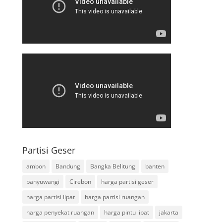
Partisi Geser
ambon
Bandung
Bangka Belitung
banten
banyuwangi
Cirebon
harga partisi geser
harga partisi lipat
harga partisi ruangan
harga penyekat ruangan
harga pintu lipat
jakarta