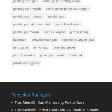
partisi geser lipat
partisi geser metting room
partisi geser murah
partisi geser penyekat ruangan
partisi geser ruangan
partisi lipat
partisi lipat ballroom hotel
partisi lipat kantor
partisi lipat murah
partisi ruangan
partisi sliding
pasuruan
penyekat ruangan
penyekat ruangan lipat
pintu geser
pintu lipat
pintu lipat geser
pintu lipat kelas
pintu lipat murah
Pontianak
pusat partisi geser
Penyekat Ruangan
Tips Memilih Dan Memasang Partisi Geser
Tips Memilih Partisi Lipat Untuk Rumah Minimalis