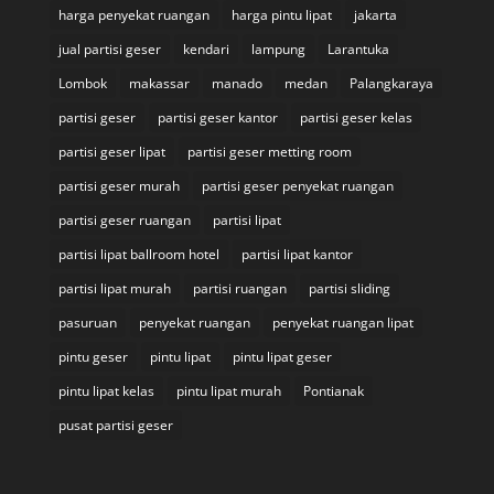
harga penyekat ruangan
harga pintu lipat
jakarta
jual partisi geser
kendari
lampung
Larantuka
Lombok
makassar
manado
medan
Palangkaraya
partisi geser
partisi geser kantor
partisi geser kelas
partisi geser lipat
partisi geser metting room
partisi geser murah
partisi geser penyekat ruangan
partisi geser ruangan
partisi lipat
partisi lipat ballroom hotel
partisi lipat kantor
partisi lipat murah
partisi ruangan
partisi sliding
pasuruan
penyekat ruangan
penyekat ruangan lipat
pintu geser
pintu lipat
pintu lipat geser
pintu lipat kelas
pintu lipat murah
Pontianak
pusat partisi geser