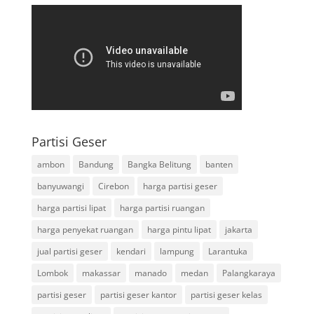
Partisi Geser
ambon
Bandung
Bangka Belitung
banten
banyuwangi
Cirebon
harga partisi geser
harga partisi lipat
harga partisi ruangan
harga penyekat ruangan
harga pintu lipat
jakarta
jual partisi geser
kendari
lampung
Larantuka
Lombok
makassar
manado
medan
Palangkaraya
partisi geser
partisi geser kantor
partisi geser kelas