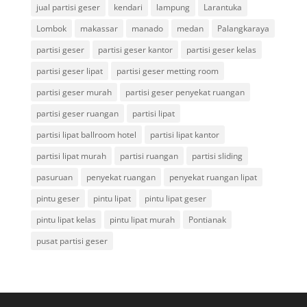
jual partisi geser
kendari
lampung
Larantuka
Lombok
makassar
manado
medan
Palangkaraya
partisi geser
partisi geser kantor
partisi geser kelas
partisi geser lipat
partisi geser metting room
partisi geser murah
partisi geser penyekat ruangan
partisi geser ruangan
partisi lipat
partisi lipat ballroom hotel
partisi lipat kantor
partisi lipat murah
partisi ruangan
partisi sliding
pasuruan
penyekat ruangan
penyekat ruangan lipat
pintu geser
pintu lipat
pintu lipat geser
pintu lipat kelas
pintu lipat murah
Pontianak
pusat partisi geser