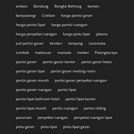
ambon
Bandung
Bangka Belitung
banten
banyuwangi
Cirebon
harga partisi geser
harga partisi lipat
harga partisi ruangan
harga penyekat ruangan
harga pintu lipat
jakarta
jual partisi geser
kendari
lampung
Larantuka
Lombok
makassar
manado
medan
Palangkaraya
partisi geser
partisi geser kantor
partisi geser kelas
partisi geser lipat
partisi geser metting room
partisi geser murah
partisi geser penyekat ruangan
partisi geser ruangan
partisi lipat
partisi lipat ballroom hotel
partisi lipat kantor
partisi lipat murah
partisi ruangan
partisi sliding
pasuruan
penyekat ruangan
penyekat ruangan lipat
pintu geser
pintu lipat
pintu lipat geser