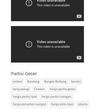
Partisi Geser
ambon
Bandung
Bangka Belitung
banten
banyuwangi
Cirebon
harga partisi geser
harga partisi lipat
harga partisi ruangan
harga penyekat ruangan
harga pintu lipat
jakarta