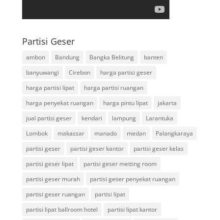
Partisi Geser
ambon
Bandung
Bangka Belitung
banten
banyuwangi
Cirebon
harga partisi geser
harga partisi lipat
harga partisi ruangan
harga penyekat ruangan
harga pintu lipat
jakarta
jual partisi geser
kendari
lampung
Larantuka
Lombok
makassar
manado
medan
Palangkaraya
partisi geser
partisi geser kantor
partisi geser kelas
partisi geser lipat
partisi geser metting room
partisi geser murah
partisi geser penyekat ruangan
partisi geser ruangan
partisi lipat
partisi lipat ballroom hotel
partisi lipat kantor