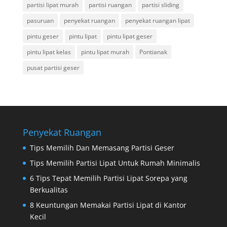
partisi lipat murah
partisi ruangan
partisi sliding
pasuruan
penyekat ruangan
penyekat ruangan lipat
pintu geser
pintu lipat
pintu lipat geser
pintu lipat kelas
pintu lipat murah
Pontianak
pusat partisi geser
Penyekat Ruangan
Tips Memilih Dan Memasang Partisi Geser
Tips Memilih Partisi Lipat Untuk Rumah Minimalis
6 Tips Tepat Memilih Partisi Lipat Sorepa yang
Berkualitas
8 Keuntungan Memakai Partisi Lipat di Kantor
Kecil