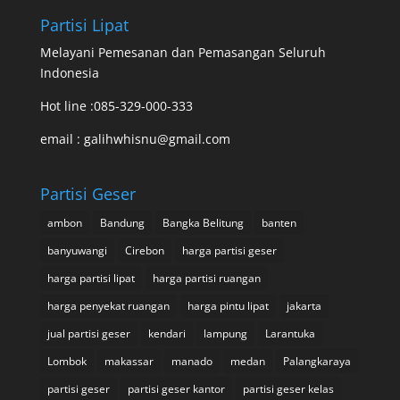
Partisi Lipat
Melayani Pemesanan dan Pemasangan Seluruh
Indonesia
Hot line :085-329-000-333
email : galihwhisnu@gmail.com
Partisi Geser
ambon
Bandung
Bangka Belitung
banten
banyuwangi
Cirebon
harga partisi geser
harga partisi lipat
harga partisi ruangan
harga penyekat ruangan
harga pintu lipat
jakarta
jual partisi geser
kendari
lampung
Larantuka
Lombok
makassar
manado
medan
Palangkaraya
partisi geser
partisi geser kantor
partisi geser kelas