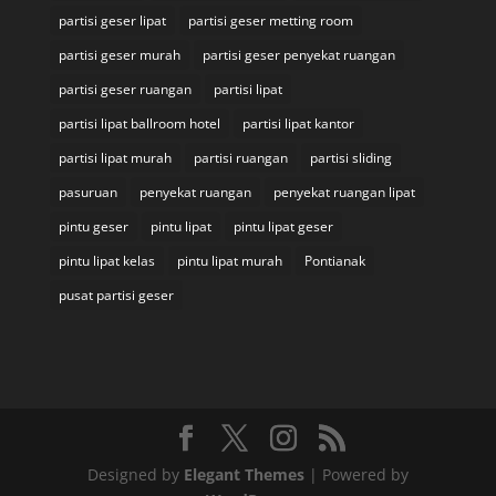
partisi geser lipat
partisi geser metting room
partisi geser murah
partisi geser penyekat ruangan
partisi geser ruangan
partisi lipat
partisi lipat ballroom hotel
partisi lipat kantor
partisi lipat murah
partisi ruangan
partisi sliding
pasuruan
penyekat ruangan
penyekat ruangan lipat
pintu geser
pintu lipat
pintu lipat geser
pintu lipat kelas
pintu lipat murah
Pontianak
pusat partisi geser
Designed by
Elegant Themes
| Powered by