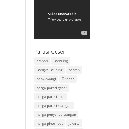
Partisi Geser
ambon
Bandung
Bangka Belitung
banten
banyuwangi
Cirebon
harga partisi geser
harga partisi lipat
harga partisi ruangan
harga penyekat ruangan
harga pintu lipat
jakarta