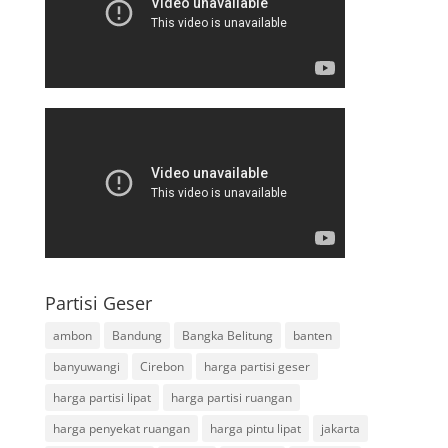
Partisi Geser
ambon
Bandung
Bangka Belitung
banten
banyuwangi
Cirebon
harga partisi geser
harga partisi lipat
harga partisi ruangan
harga penyekat ruangan
harga pintu lipat
jakarta