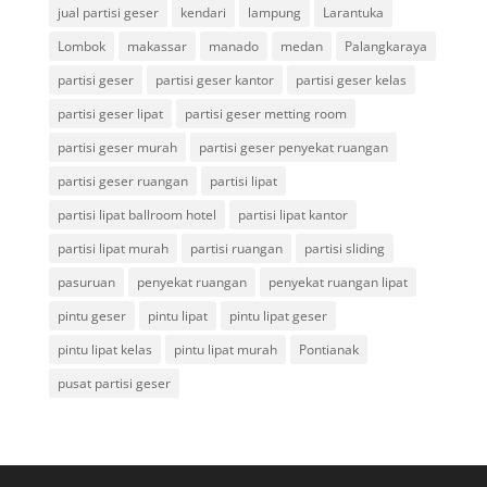
jual partisi geser
kendari
lampung
Larantuka
Lombok
makassar
manado
medan
Palangkaraya
partisi geser
partisi geser kantor
partisi geser kelas
partisi geser lipat
partisi geser metting room
partisi geser murah
partisi geser penyekat ruangan
partisi geser ruangan
partisi lipat
partisi lipat ballroom hotel
partisi lipat kantor
partisi lipat murah
partisi ruangan
partisi sliding
pasuruan
penyekat ruangan
penyekat ruangan lipat
pintu geser
pintu lipat
pintu lipat geser
pintu lipat kelas
pintu lipat murah
Pontianak
pusat partisi geser