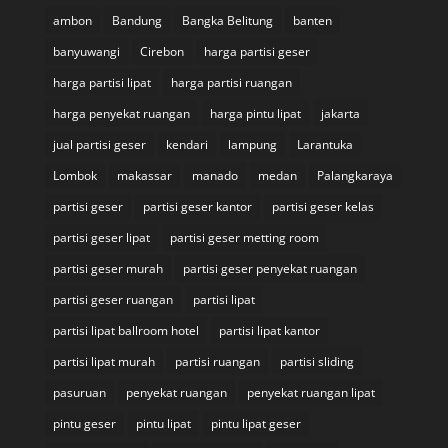
ambon
Bandung
Bangka Belitung
banten
banyuwangi
Cirebon
harga partisi geser
harga partisi lipat
harga partisi ruangan
harga penyekat ruangan
harga pintu lipat
jakarta
jual partisi geser
kendari
lampung
Larantuka
Lombok
makassar
manado
medan
Palangkaraya
partisi geser
partisi geser kantor
partisi geser kelas
partisi geser lipat
partisi geser metting room
partisi geser murah
partisi geser penyekat ruangan
partisi geser ruangan
partisi lipat
partisi lipat ballroom hotel
partisi lipat kantor
partisi lipat murah
partisi ruangan
partisi sliding
pasuruan
penyekat ruangan
penyekat ruangan lipat
pintu geser
pintu lipat
pintu lipat geser